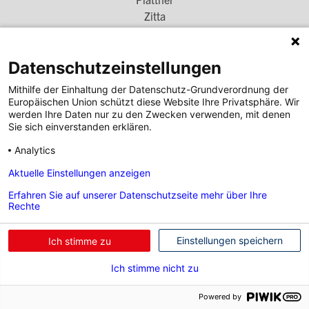
Menü
Zitta
Simscha
1
DENZEL Gruppe
Datenschutzeinstellungen
Footer
DENZEL Bank
Mithilfe der Einhaltung der Datenschutz-Grundverordnung der
Menü
DENZEL Karriere
Europäischen Union schützt diese Website Ihre Privatsphäre. Wir
2
werden Ihre Daten nur zu den Zwecken verwenden, mit denen
Denzel auf Social Media
Sie sich einverstanden erklären.
Footer
Analytics
Social
Aktuelle Einstellungen anzeigen
Kontakt
|
Impressum
|
Rechtliche Informationen &
Footer
Links
Datenschutz
Erfahren Sie auf unserer Datenschutzseite mehr über Ihre
Rechte
Menü
© by WOLFGANG DENZEL AUTO AG
3
Einstellungen speichern
Ich stimme zu
Ich stimme nicht zu
Powered by