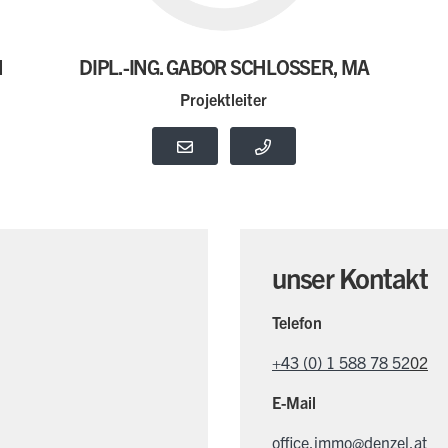
N
DIPL.-ING. GABOR SCHLOSSER, MA
Projektleiter
unser Kontakt
Telefon
+43 (0) 1 588 78 52
02
E-Mail
office.immo@denzel.at