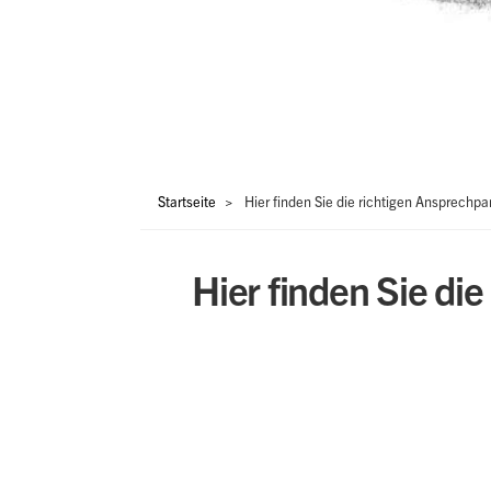
Pfadnavigation
Startseite
Hier finden Sie die richtigen Ansprechpar
Hier finden Sie di