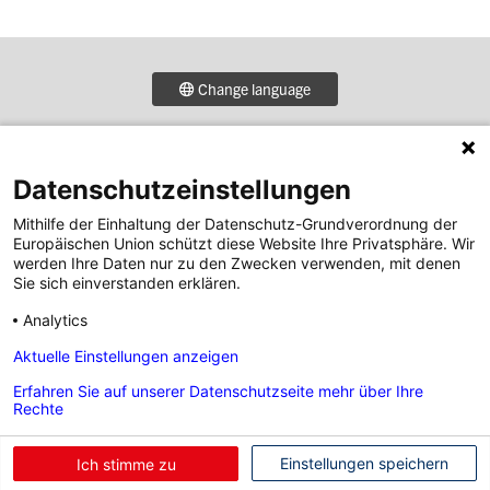
Change language
DENZEL Retail
Footer
Plattner
Datenschutzeinstellungen
Menü
Zitta
Simscha
1
Mithilfe der Einhaltung der Datenschutz-Grundverordnung der
Europäischen Union schützt diese Website Ihre Privatsphäre. Wir
DENZEL Gruppe
werden Ihre Daten nur zu den Zwecken verwenden, mit denen
Footer
Sie sich einverstanden erklären.
DENZEL Bank
Menü
DENZEL Karriere
Analytics
2
Denzel auf Social Media
Aktuelle Einstellungen anzeigen
Erfahren Sie auf unserer Datenschutzseite mehr über Ihre
Footer
Rechte
Social
Kontakt
|
Impressum
|
Rechtliche Informationen &
Footer
Einstellungen speichern
Ich stimme zu
Links
Datenschutz